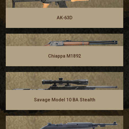
AK-63D
Chiappa M1892
Savage Model 10 BA Stealth