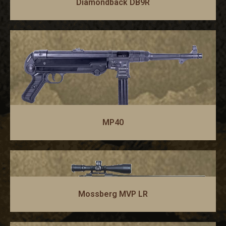
Diamondback DB9R
MP40
Mossberg MVP LR