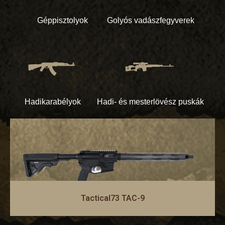
Géppisztolyok
Golyós vadászfegyverek
Hadikarabélyok
Hadi- és mesterlövész puskák
Tactical73 TAC-9