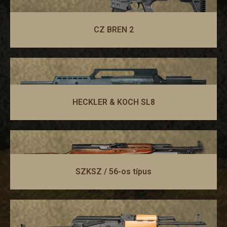
CZ BREN 2
HECKLER & KOCH SL8
SZKSZ / 56-os típus