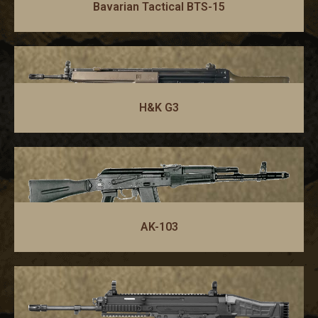
Bavarian Tactical BTS-15
H&K G3
AK-103