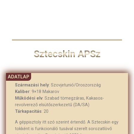
Sztecskin APSz
Származási hely
: Szovjetunió/Oroszország
Kaliber
: 9×18 Makarov
Működési elv
: Szabad tömegzáras, Kakasos-
revolverező elsütőszerkezetű (DA/SA)
Tárkapacitás
: 20
A géppisztoly itt szó szerint értendő. A Sztecskin egy
tokként is funkcionáló tusával szerelt sorozatlövő