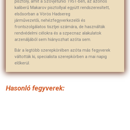
pisztoly, amit a Szovjetunió 1951-ben, az azonos
kaliberű Makarov pisztollyal együtt rendszeresített,
elsősorban a Vörös Hadsereg
járművezetői, nehézfegyverkezelői és
frontszolgálatos tisztjei számára, de használták
rendvédelmi célokra és a szpecnaz alakulatok
arzenáljából sem hiányozhat azóta sem.
Bár a legtöbb szerepkörében azóta más fegyverek
váltották ki, specialista szerepkörben a mai napig
előkerül.
Hasonló fegyverek: