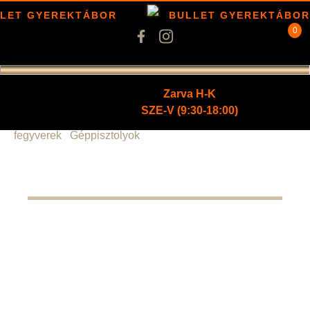
LET GYEREKTÁBOR
BULLET GYEREKTÁBOR
0
Zarva H-K
SZE-V (9:30-18:00)
Kezdőlap
/
Fegyverek
/
Golyós
fegyverek
/
Géppisztolyok
/ Sztecskin APSz