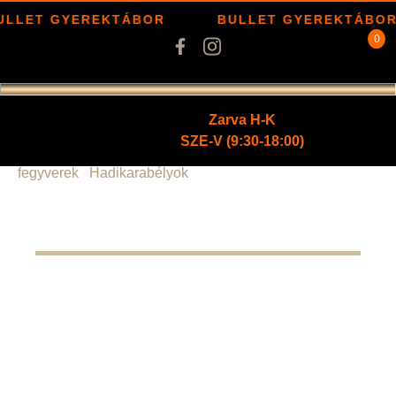
ULLET GYEREKTÁBOR
BULLET GYEREKTÁBOR
0
Zarva H-K
SZE-V (9:30-18:00)
Kezdőlap
/
Fegyverek
/
Golyós
fegyverek
/
Hadikarabélyok
/ Bavarian Tactical BTS-15