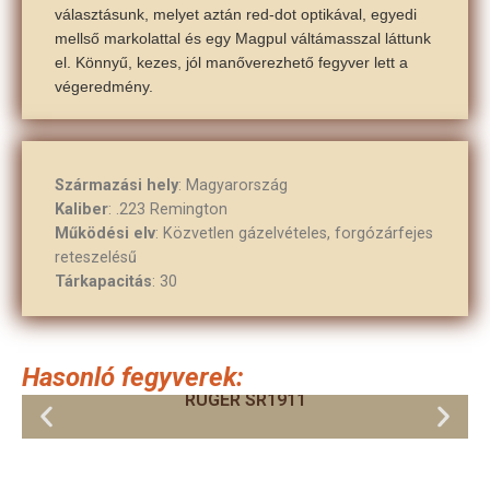
választásunk, melyet aztán red-dot optikával, egyedi
mellső markolattal és egy Magpul váltámasszal láttunk
el. Könnyű, kezes, jól manőverezhető fegyver lett a
végeredmény.
Származási hely
: Magyarország
Kaliber
: .223 Remington
Működési elv
: Közvetlen gázelvételes, forgózárfejes
reteszelésű
Tárkapacitás
: 30
Hasonló fegyverek:
RUGER SR1911