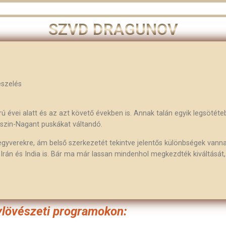
SZVD DRAGUNOV
eszelés
 évei alatt és az azt követő években is. Annak talán egyik legsötéte
oszin-Nagant puskákat váltandó.
fegyverekre, ám belső szerkezetét tekintve jelentős különbségek vanna
a, Irán és India is. Bár ma már lassan mindenhol megkezdték kiváltásá
nylövészeti programokon: