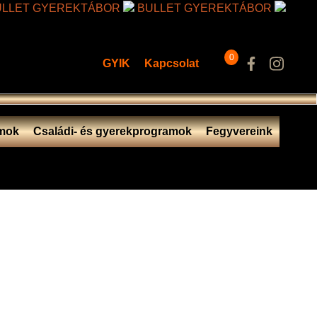
LLET GYEREKTÁBOR
BULLET GYEREKTÁBOR
0
GYIK
Kapcsolat
mok
Családi- és gyerekprogramok
Fegyvereink