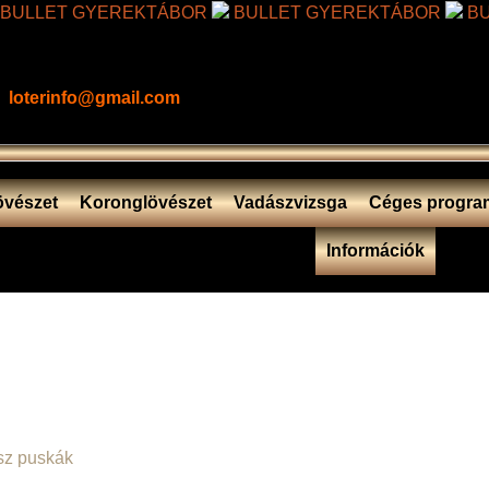
BULLET GYEREKTÁBOR
BULLET GYEREKTÁBOR
BU
loterinfo@gmail.com
övészet
Koronglövészet
Vadászvizsga
Céges progra
Információk
sz puskák
/ SZVD DRAGUNOV