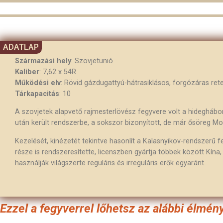
Származási hely
: Szovjetunió
Kaliber
: 7,62 x 54R
Működési elv
: Rövid gázdugattyú-hátrasiklásos, forgózáras ret
Tárkapacitás
: 10
A szovjetek alapvető rajmesterlövész fegyvere volt a hidegháború
után került rendszerbe, a sokszor bizonyított, de már ősöreg M
Kezelését, kinézetét tekintve hasonlít a Kalasnyikov-rendszerű 
része is rendszeresítette, licenszben gyártja többek között Kín
használják világszerte reguláris és irreguláris erők egyaránt.
Ezzel a fegyverrel lőhetsz az alábbi élmé