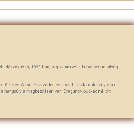
bb időszakában, 1963-ban, alig valamivel a kubai rakétaválság
k. A teljes Varsói Szerződés és a szatellitállamok túlnyomó
t, a hangsúly a megkezdésen van: Dragunov puskák millióit