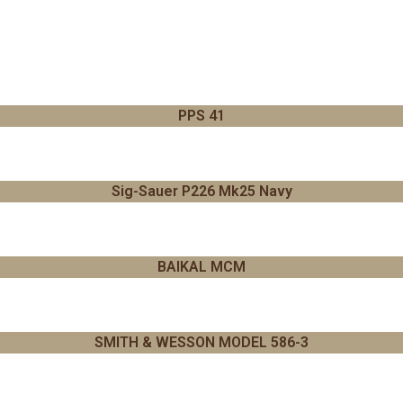
PPS 41
Sig-Sauer P226 Mk25 Navy
BAIKAL MCM
SMITH & WESSON MODEL 586-3