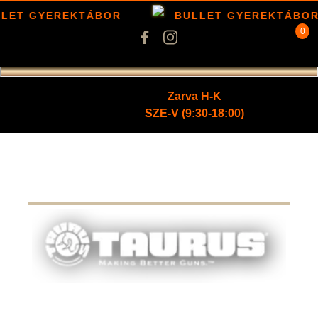
LET GYEREKTÁBOR
BULLET GYEREKTÁBOR
0
Zarva H-K
SZE-V (9:30-18:00)
Kezdőlap
/
Fegyverek
/
Maroklőfegyverek
/
Revolverek
/ Tau
Model 669CP