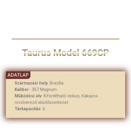
Taurus Model 669CP
Származási hely
: Brazília
Kaliber
: .357 Magnum
Működési elv
: Kifordítható dobos, Kakasos-
revolverező elsütőszerkezet
Tárkapacitás
: 6