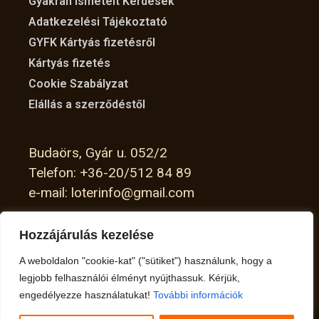
Gyakran Ismételt Kérdések
Adatkezelési Tájékoztató
GYFK Kártyás fizetésről
Kártyás fizetés
Cookie Szabályzat
Elállás a szerződéstől
Budaörs, Gyár u. 052/2
Telefon: +36-20/512 84 89
e-mail: loterinfo@gmail.com
Hozzájárulás kezelése
Facebook
A weboldalon "cookie-kat" ("sütiket") használunk, hogy a
Instagram
legjobb felhasználói élményt nyújthassuk. Kérjük,
X
engedélyezze használatukat!
További információk