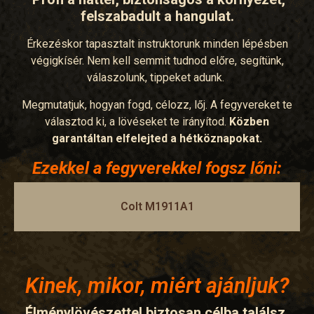
felszabadult a hangulat.
Érkezéskor tapasztalt instruktorunk minden lépésben
végigkísér. Nem kell semmit tudnod előre, segítünk,
válaszolunk, tippeket adunk.
Megmutatjuk, hogyan fogd, célozz, lőj. A fegyvereket te
választod ki, a lövéseket te irányítod.
Közben
garantáltan elfelejted a hétköznapokat.
Ezekkel a fegyverekkel fogsz lőni:
Colt M1911A1
Kinek, mikor, miért ajánljuk?
Élménylövészettel biztosan célba találsz,