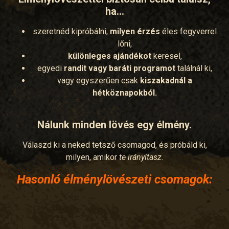
ha…
szeretnéd kipróbálni,
milyen érzés
éles fegyverrel
lőni,
különleges ajándékot
keresel,
egyedi
randit vagy baráti programot
találnál ki,
vagy egyszerűen csak
kiszakadnál a
hétköznapokból.
Nálunk minden lövés egy élmény.
Válaszd ki a neked tetsző csomagod, és próbáld ki,
milyen, amikor
te irányítasz.
Hasonló élménylövészeti csomagok: