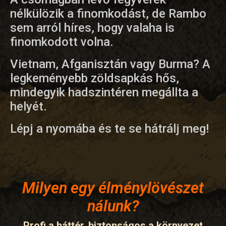
nélkülözik a finomkodást, de Rambo
sem arról híres, hogy valaha is
finomkodott volna.
Vietnam, Afganisztán vagy Burma? A
legkeményebb zöldsapkás hős,
mindegyik hadszintéren megállta a
helyét.
Lépj a nyomába és te se hátrálj meg!
Milyen egy élménylövészet
nálunk?
Profi a háttér, biztonságos a környezet,