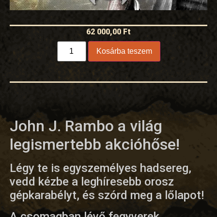
62 000,00
Ft
Kosárba teszem
John J. Rambo a világ
legismertebb akcióhőse!
Légy te is egyszemélyes hadsereg,
vedd kézbe a leghíresebb orosz
gépkarabélyt, és szórd meg a lőlapot!
A csomagban lévő fegyverek