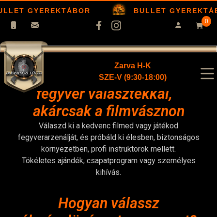
ULLET GYEREKTÁBOR
BULLET GYEREKTÁ
0
Zarva H-K
Élménylövészet elképesztő
SZE-V (9:30-18:00)
fegyver választékkal,
akárcsak a filmvásznon
Válaszd ki a kedvenc filmed vagy játékod
fegyverarzenálját, és próbáld ki élesben, biztonságos
környezetben, profi instruktorok mellett.
Tökéletes ajándék, csapatprogram vagy személyes
kihívás.
Hogyan válassz