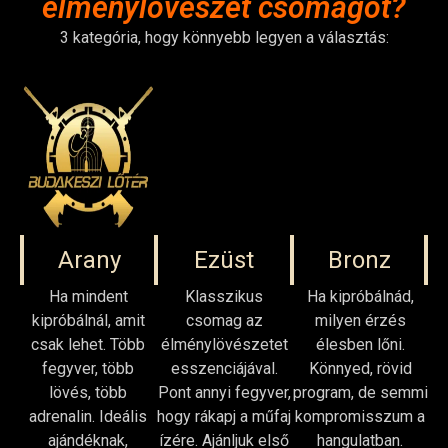
élménylövészet csomagot?
3 kategória, hogy könnyebb legyen a választás:
Arany
Ezüst
Bronz
Ha mindent
Klasszikus
Ha kipróbálnád,
kipróbálnál, amit
csomag az
milyen érzés
csak lehet. Több
élménylövészetet
élesben lőni.
fegyver, több
esszenciájával.
Könnyed, rövid
lövés, több
Pont annyi fegyver,
program, de semmi
adrenalin. Ideális
hogy rákapj a műfaj
kompromisszum a
ajándéknak,
ízére. Ajánljuk első
hangulatban.