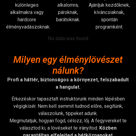
különleges
alkalomra,
Ajánljuk kezdőknek,
alkalmakra vagy
pároknak,
kíváncsiaknak,
hardcore
barátoknak.
spontán
élményvadászoknak.
programként.
No data was found
Milyen egy élménylövészet
nálunk?
Profi a háttér, biztonságos a környezet, felszabadult
a hangulat.
Érkezéskor tapasztalt instruktorunk minden lépésben
végigkísér. Nem kell semmit tudnod előre, segítünk,
válaszolunk, tippeket adunk.
Megmutatjuk, hogyan fogd, célozz, lőj. A fegyvereket te
választod ki, a lövéseket te irányítod.
Közben
garantáltan elfelejted a hétköznapokat
.