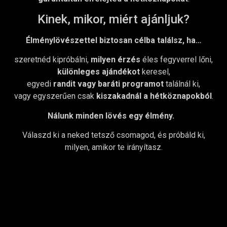
Kinek, mikor, miért ajánljuk?
Élménylövészettel biztosan célba találsz, ha…
szeretnéd kipróbálni,
milyen érzés
éles fegyverrel lőni,
különleges ajándékot
keresel,
egyedi
randit vagy baráti programot
találnál ki,
vagy egyszerűen csak
kiszakadnál a hétköznapokból
.
Nálunk minden lövés egy élmény.
Válaszd ki a neked tetsző csomagod, és próbáld ki,
milyen, amikor te irányítasz.