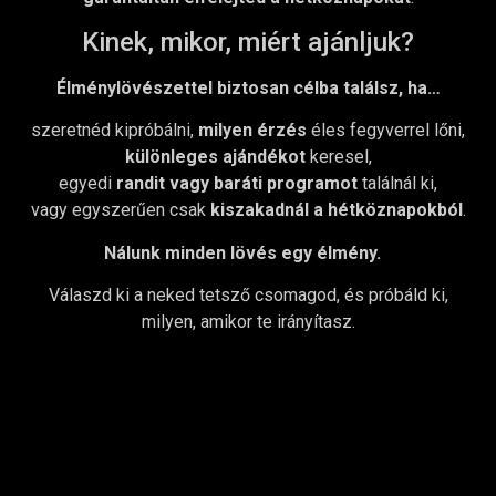
Kinek, mikor, miért ajánljuk?
Élménylövészettel biztosan célba találsz, ha…
szeretnéd kipróbálni,
milyen érzés
éles fegyverrel lőni,
különleges ajándékot
keresel,
egyedi
randit vagy baráti programot
találnál ki,
vagy egyszerűen csak
kiszakadnál a hétköznapokból
.
Nálunk minden lövés egy élmény.
Válaszd ki a neked tetsző csomagod, és próbáld ki,
milyen, amikor te irányítasz.