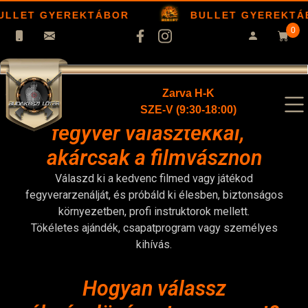
ULLET GYEREKTÁBOR
BULLET GYEREKTÁ
0
Zarva H-K
Élménylövészet elképesztő
SZE-V (9:30-18:00)
fegyver választékkal,
akárcsak a filmvásznon
Válaszd ki a kedvenc filmed vagy játékod
fegyverarzenálját, és próbáld ki élesben, biztonságos
környezetben, profi instruktorok mellett.
Tökéletes ajándék, csapatprogram vagy személyes
kihívás.
Hogyan válassz