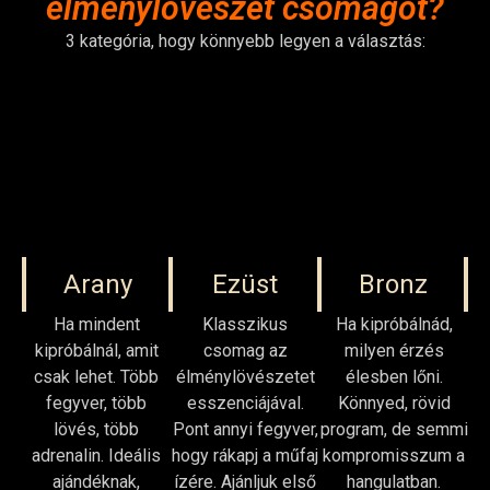
élménylövészet csomagot?
3 kategória, hogy könnyebb legyen a választás:
Arany
Ezüst
Bronz
Ha mindent
Klasszikus
Ha kipróbálnád,
kipróbálnál, amit
csomag az
milyen érzés
csak lehet. Több
élménylövészetet
élesben lőni.
fegyver, több
esszenciájával.
Könnyed, rövid
lövés, több
Pont annyi fegyver,
program, de semmi
adrenalin. Ideális
hogy rákapj a műfaj
kompromisszum a
ajándéknak,
ízére. Ajánljuk első
hangulatban.