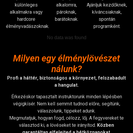
különleges
alkalomra,
Ajánljuk kezdőknek,
alkalmakra vagy
pároknak,
kíváncsiaknak,
hardcore
barátoknak.
spontán
élményvadászoknak.
programként.
No data was found
Milyen egy élménylövészet
nálunk?
Profi a háttér, biztonságos a környezet, felszabadult
a hangulat.
Érkezéskor tapasztalt instruktorunk minden lépésben
végigkísér. Nem kell semmit tudnod előre, segítünk,
válaszolunk, tippeket adunk.
Megmutatjuk, hogyan fogd, célozz, lőj. A fegyvereket te
választod ki, a lövéseket te irányítod.
Közben
garantáltan elfelejted a hétköznapokat
.