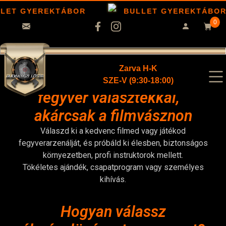
LET GYEREKTÁBOR
BULLET GYEREKTÁBOR
0
Zarva H-K
Élménylövészet elképesztő
SZE-V (9:30-18:00)
fegyver választékkal,
akárcsak a filmvásznon
Válaszd ki a kedvenc filmed vagy játékod
fegyverarzenálját, és próbáld ki élesben, biztonságos
környezetben, profi instruktorok mellett.
Tökéletes ajándék, csapatprogram vagy személyes
kihívás.
Hogyan válassz