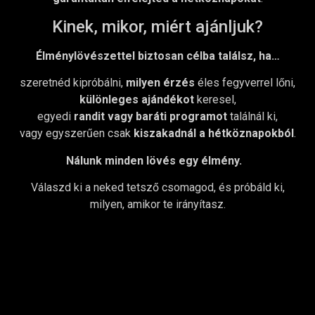
Kinek, mikor, miért ajánljuk?
Élménylövészettel biztosan célba találsz, ha…
szeretnéd kipróbálni,
milyen érzés
éles fegyverrel lőni,
különleges ajándékot
keresel,
egyedi
randit vagy baráti programot
találnál ki,
vagy egyszerűen csak
kiszakadnál a hétköznapokból
.
Nálunk minden lövés egy élmény.
Válaszd ki a neked tetsző csomagod, és próbáld ki,
milyen, amikor te irányítasz.