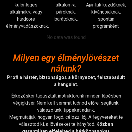
különleges
alkalomra,
Ajánljuk kezdőknek,
alkalmakra vagy
pároknak,
kíváncsiaknak,
hardcore
barátoknak.
spontán
élményvadászoknak.
programként.
No data was found
Milyen egy élménylövészet
nálunk?
Profi a háttér, biztonságos a környezet, felszabadult
a hangulat.
Érkezéskor tapasztalt instruktorunk minden lépésben
végigkísér. Nem kell semmit tudnod előre, segítünk,
válaszolunk, tippeket adunk.
Megmutatjuk, hogyan fogd, célozz, lőj. A fegyvereket te
választod ki, a lövéseket te irányítod.
Közben
garantáltan elfelejted a hétköznapokat
.