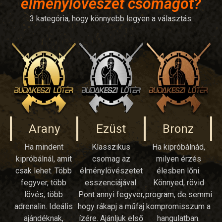
élménylövészet csomagot?
3 kategória, hogy könnyebb legyen a választás:
Arany
Ezüst
Bronz
Ha mindent
Klasszikus
Ha kipróbálnád,
kipróbálnál, amit
csomag az
milyen érzés
csak lehet. Több
élménylövészetet
élesben lőni.
fegyver, több
esszenciájával.
Könnyed, rövid
lövés, több
Pont annyi fegyver,
program, de semmi
adrenalin. Ideális
hogy rákapj a műfaj
kompromisszum a
ajándéknak,
ízére. Ajánljuk első
hangulatban.