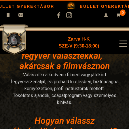
ULLET GYEREKTÁBOR
BULLET GYEREKTÁ
0
Zarva H-K
Élménylövészet elképesztő
SZE-V (9:30-18:00)
fegyver választékkal,
akárcsak a filmvásznon
Válaszd ki a kedvenc filmed vagy játékod
fegyverarzenálját, és próbáld ki élesben, biztonságos
környezetben, profi instruktorok mellett.
Tökéletes ajándék, csapatprogram vagy személyes
kihívás.
Hogyan válassz