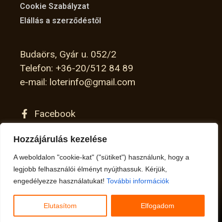
Cookie Szabályzat
Elállás a szerződéstől
Budaörs, Gyár u. 052/2
Telefon: +36-20/512 84 89
e-mail: loterinfo@gmail.com
Facebook
Instagram
Hozzájárulás kezelése
A weboldalon "cookie-kat" ("sütiket") használunk, hogy a
legjobb felhasználói élményt nyújthassuk. Kérjük,
X
engedélyezze használatukat!
További információk
Elutasítom
Elfogadom