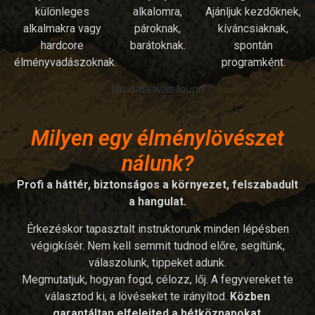
különleges
alkalomra,
Ajánljuk kezdőknek,
alkalmakra vagy
pároknak,
kíváncsiaknak,
hardcore
barátoknak.
spontán
élményvadászoknak.
programként.
No data was found
Milyen egy élménylövészet
nálunk?
Profi a háttér, biztonságos a környezet, felszabadult
a hangulat.
Érkezéskor tapasztalt instruktorunk minden lépésben
végigkísér. Nem kell semmit tudnod előre, segítünk,
válaszolunk, tippeket adunk.
Megmutatjuk, hogyan fogd, célozz, lőj. A fegyvereket te
választod ki, a lövéseket te irányítod.
Közben
garantáltan elfelejted a hétköznapokat
.