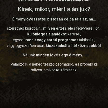
Kinek, mikor, miért ajánljuk?
Élménylövészettel biztosan célba találsz, ha…
szeretnéd kipróbálni,
milyen érzés
éles fegyverrel lőni,
különleges ajándékot
keresel,
egyedi
randit vagy baráti programot
találnál ki,
vagy egyszerűen csak
kiszakadnál a hétköznapokból
.
Nálunk minden lövés egy élmény.
Válaszd ki a neked tetsző csomagod, és próbáld ki,
milyen, amikor te irányítasz.