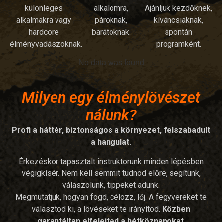
különleges
alkalomra,
Ajánljuk kezdőknek,
alkalmakra vagy
pároknak,
kíváncsiaknak,
hardcore
barátoknak.
spontán
élményvadászoknak.
programként.
No data was found
Milyen egy élménylövészet
nálunk?
Profi a háttér, biztonságos a környezet, felszabadult
a hangulat.
Érkezéskor tapasztalt instruktorunk minden lépésben
végigkísér. Nem kell semmit tudnod előre, segítünk,
válaszolunk, tippeket adunk.
Megmutatjuk, hogyan fogd, célozz, lőj. A fegyvereket te
választod ki, a lövéseket te irányítod.
Közben
garantáltan elfelejted a hétköznapokat
.