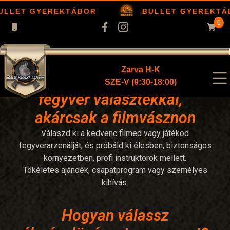
ULLET GYEREKTÁBOR
BULLET GYEREKTÁ
0
Zarva H-K
Élménylövészet elképesztő
SZE-V (9:30-18:00)
fegyver választékkal,
akárcsak a filmvásznon
Válaszd ki a kedvenc filmed vagy játékod
fegyverarzenálját, és próbáld ki élesben, biztonságos
környezetben, profi instruktorok mellett.
Tökéletes ajándék, csapatprogram vagy személyes
kihívás.
Hogyan válassz