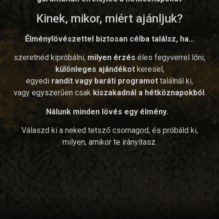
Kinek, mikor, miért ajánljuk?
Élménylövészettel biztosan célba találsz, ha…
szeretnéd kipróbálni,
milyen érzés
éles fegyverrel lőni,
különleges ajándékot
keresel,
egyedi
randit vagy baráti programot
találnál ki,
vagy egyszerűen csak
kiszakadnál a hétköznapokból
.
Nálunk minden lövés egy élmény.
Válaszd ki a neked tetsző csomagod, és próbáld ki,
milyen, amikor te irányítasz.