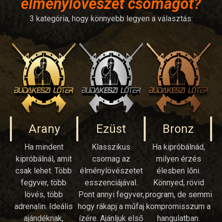
élménylövészet csomagot?
3 kategória, hogy könnyebb legyen a választás:
Arany
Ezüst
Bronz
Ha mindent
Klasszikus
Ha kipróbálnád,
kipróbálnál, amit
csomag az
milyen érzés
csak lehet. Több
élménylövészetet
élesben lőni.
fegyver, több
esszenciájával.
Könnyed, rövid
lövés, több
Pont annyi fegyver,
program, de semmi
adrenalin. Ideális
hogy rákapj a műfaj
kompromisszum a
ajándéknak,
ízére. Ajánljuk első
hangulatban.