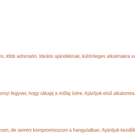
övés, több adrenalin. Ideális ajándéknak, különleges alkalmakr
yi fegyver, hogy rákapj a műfaj ízére. Ajánljuk első alkalomra
rogram, de semmi kompromisszum a hangulatban. Ajánljuk kezdő