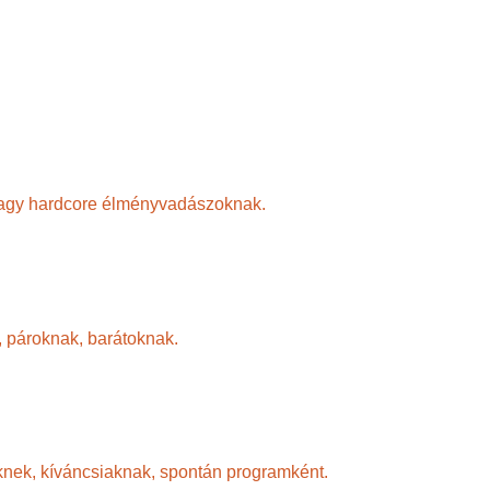
a vagy hardcore élményvadászoknak.
, pároknak, barátoknak.
knek, kíváncsiaknak, spontán programként.