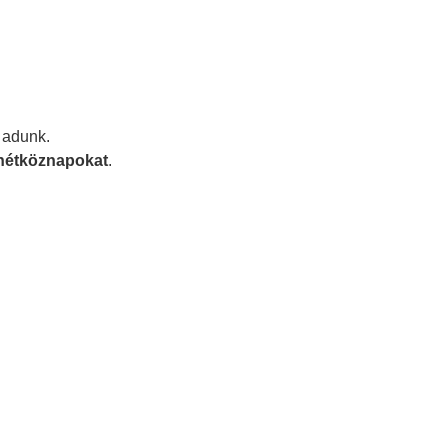
 adunk.
 hétköznapokat
.