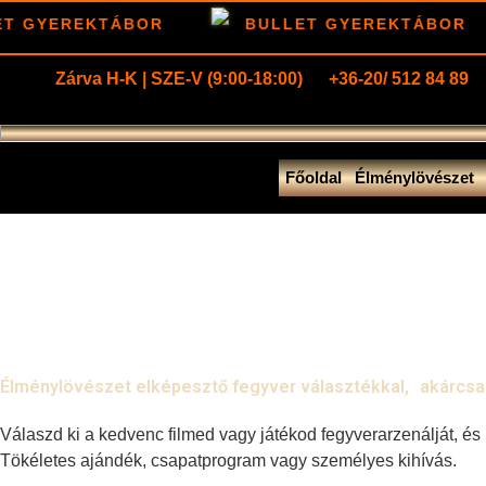
Ugrás
T GYEREKTÁBOR
BULLET GYEREKTÁBOR
a
tartalomhoz
Zárva H-K | SZE-V (9:00-18:00)
+36-20/ 512 84 89
Főoldal
Élménylövészet
Élménylövészet elképesztő fegyver választékkal, akárcsa
Válaszd ki a kedvenc filmed vagy játékod fegyverarzenálját, és p
Tökéletes ajándék, csapatprogram vagy személyes kihívás.