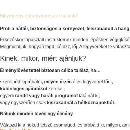
Milyen egy élménylövészet nálunk?
Profi a háttér, biztonságos a környezet, felszabadult a hang
Érkezéskor tapasztalt instruktorunk minden lépésben végigkísér
Megmutatjuk, hogyan fogd, célozz, lőj. A fegyvereket te választod
Kinek, mikor, miért ajánljuk?
Élménylövészettel biztosan célba találsz, ha…
szeretnéd kipróbálni,
milyen érzés
éles fegyverrel lőni,
különleges ajándékot
keresel,
egyedi
randit vagy baráti programot
találnál ki,
vagy egyszerűen csak
kiszakadnál a hétköznapokból
.
Nálunk minden lövés egy élmény.
Válaszd ki a neked tetsző csomagod, és próbáld ki, milyen, amik