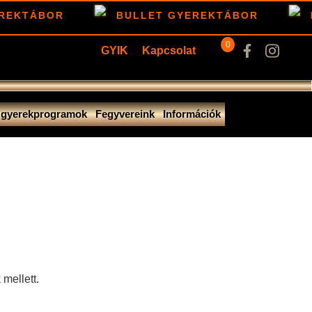
REKTÁBOR
BULLET GYEREKTÁBOR
B
0
GYIK
Kapcsolat
s gyerekprogramok
Fegyvereink
Információk
mellett.