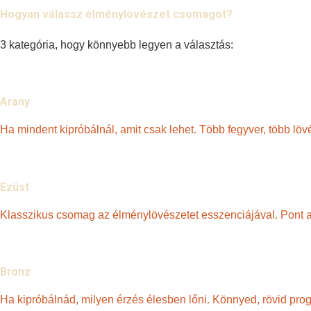
Hogyan válassz élménylövészet csomagot?
3 kategória, hogy könnyebb legyen a választás:
Arany
Ha mindent kipróbálnál, amit csak lehet. Több fegyver, több l
Ezüst
Klasszikus csomag az élménylövészetet esszenciájával. Pont ann
Bronz
Ha kipróbálnád, milyen érzés élesben lőni. Könnyed, rövid p