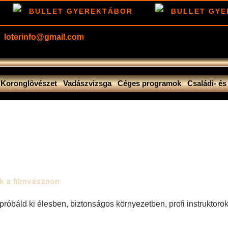
BULLET GYEREKTÁBOR
BULLET GYE
loterinfo@gmail.com
Koronglövészet
Vadászvizsga
Céges programok
Családi- é
k a filmvásznon
róbáld ki élesben, biztonságos környezetben, profi instruktorok 