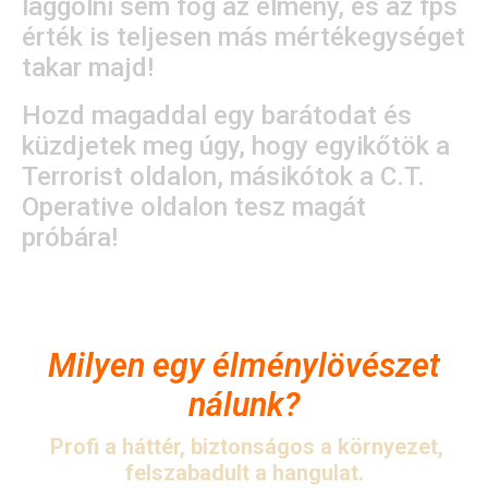
laggolni sem fog az élmény, és az fps
érték is teljesen más mértékegységet
takar majd!
Hozd magaddal egy barátodat és
küzdjetek meg úgy, hogy egyikőtök a
Terrorist oldalon, másikótok a C.T.
Operative oldalon tesz magát
próbára!
Milyen egy élménylövészet
nálunk?
Profi a háttér, biztonságos a környezet,
felszabadult a hangulat.