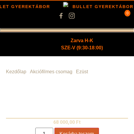
LET GYEREKTÁBOR
BULLET GYEREKTÁBOR
0
Zarva H-K
SZE-V (9:30-18:00)
Kezdőlap
/
Akciófilmes csomag
/
Ezüst
/ Counter-Strike
Páros Csomag
68 000,00
Ft
Kosárba teszem