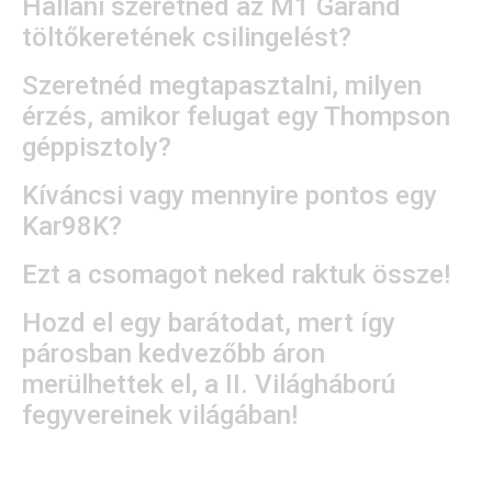
Hallani szeretnéd az M1 Garand
töltőkeretének csilingelést?
Szeretnéd megtapasztalni, milyen
érzés, amikor felugat egy Thompson
géppisztoly?
Kíváncsi vagy mennyire pontos egy
Kar98K?
Ezt a csomagot neked raktuk össze!
Hozd el egy barátodat, mert így
párosban kedvezőbb áron
merülhettek el, a II. Világháború
fegyvereinek világában!