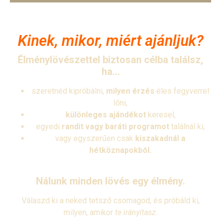
Kinek, mikor, miért ajánljuk?
Élménylövészettel biztosan célba találsz,
ha…
szeretnéd kipróbálni,
milyen érzés
éles fegyverrel
lőni,
különleges ajándékot
keresel,
egyedi
randit vagy baráti programot
találnál ki,
vagy egyszerűen csak
kiszakadnál a
hétköznapokból.
Nálunk minden lövés egy élmény.
Válaszd ki a neked tetsző csomagod, és próbáld ki,
milyen, amikor
te irányítasz.