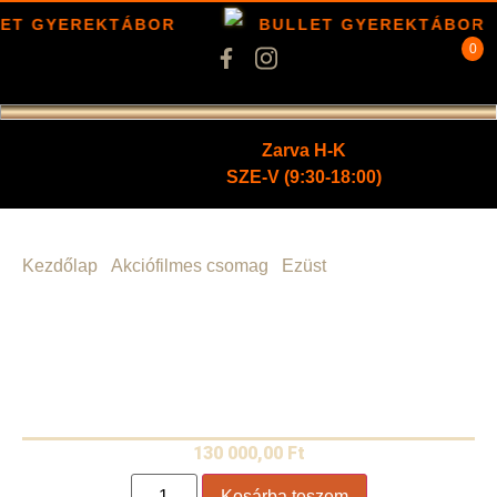
ET GYEREKTÁBOR
BULLET GYEREKTÁBOR
0
Zarva H-K
SZE-V (9:30-18:00)
Kezdőlap
/
Akciófilmes csomag
/
Ezüst
/ Fury
élménylövészeti csomag “ezüst” DOUBLE
130 000,00
Ft
Kosárba teszem